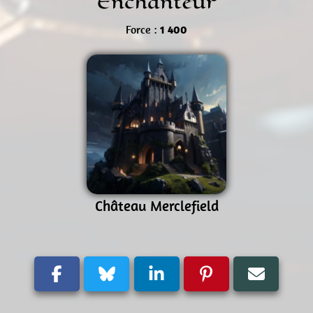
Enchanteur
Force :
1 400
Château Merclefield