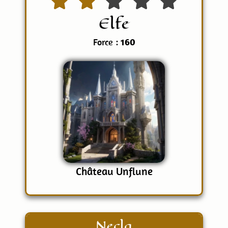
Elfe
Force :
160
Château Unflune
Necla