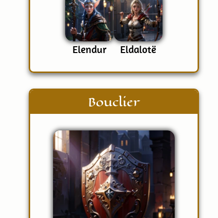
Elendur
Eldalotë
Bouclier