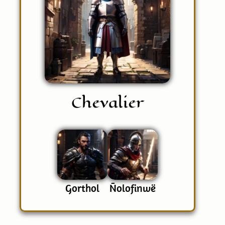
Chevalier
Gorthol
Ñolofinwë