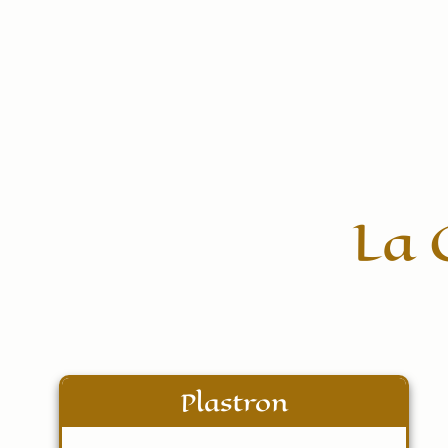
La 
Plastron