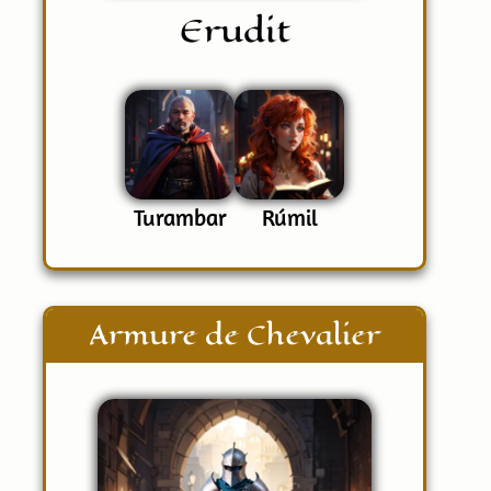
Erudit
Turambar
Rúmil
Armure de Chevalier