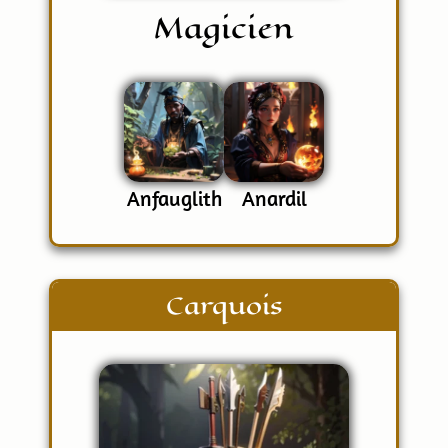
Magicien
Anfauglith
Anardil
Carquois