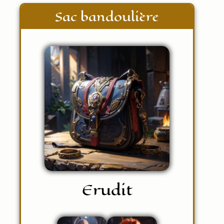
Sac bandoulière
Erudit