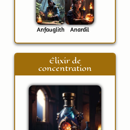
Anfauglith
Anardil
Élixir de
concentration