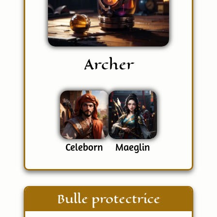
Archer
Celeborn
Maeglin
Bulle protectrice