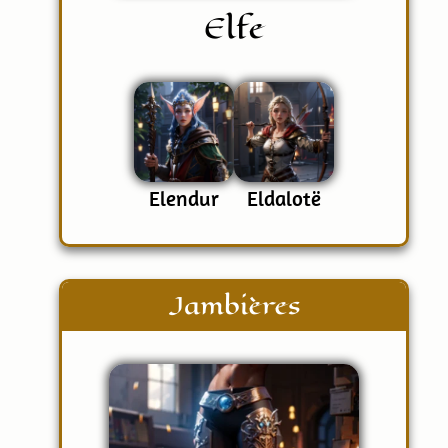
Elfe
Elendur
Eldalotë
Jambières