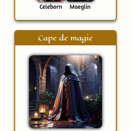
Celeborn
Maeglin
Cape de magie