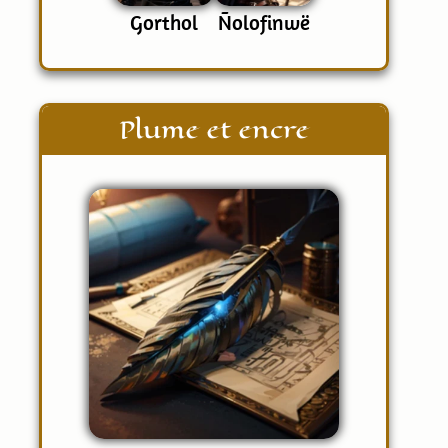
Gorthol
Ñolofinwë
Plume et encre