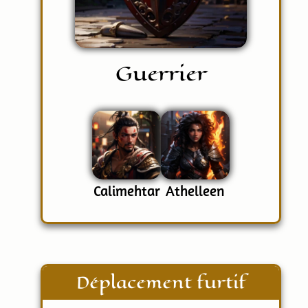
Guerrier
Calimehtar
Athelleen
Déplacement furtif