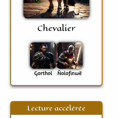
Chevalier
Gorthol
Ñolofinwë
Lecture accélérée