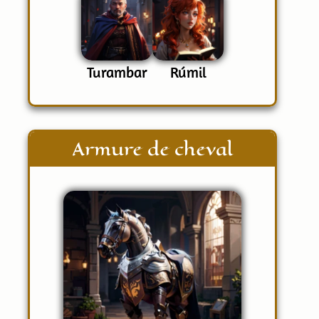
Turambar
Rúmil
Armure de cheval