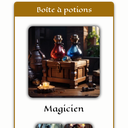
Boîte à potions
Magicien